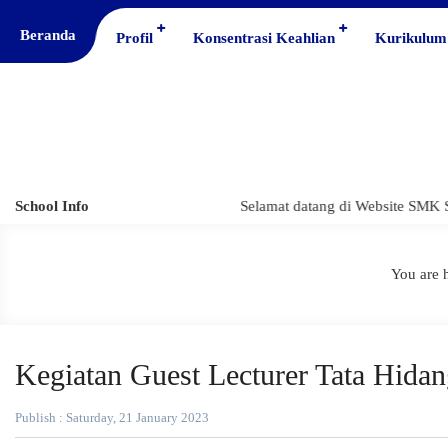
Beranda
Profil
Konsentrasi Keahlian
Kurikulum
School Info
Selamat datang di Website SMK S
You are h
Kegiatan Guest Lecturer Tata Hidan
Publish : Saturday, 21 January 2023