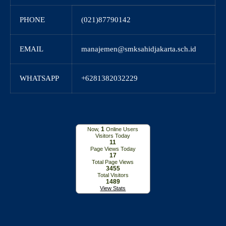
PHONE
(021)87790142
EMAIL
manajemen@smksahidjakarta.sch.id
WHATSAPP
+6281382032229
1
Now,
Online Users
Visitors Today
11
Page Views Today
17
Total Page Views
3455
Total Visitors
1489
View Stats