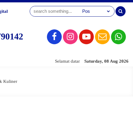
ital
790142
Selamat datang di Website SMK Sahid Jak
Saturday, 08 Aug 2026
k Kuliner