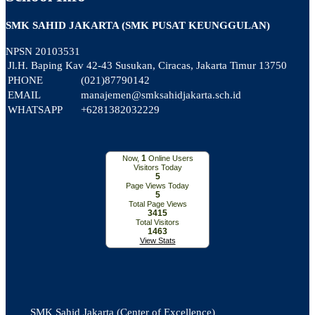
SMK SAHID JAKARTA (SMK PUSAT KEUNGGULAN)
NPSN
20103531
Jl.H. Baping Kav 42-43 Susukan, Ciracas, Jakarta Timur 13750
PHONE
(021)87790142
EMAIL
manajemen@smksahidjakarta.sch.id
WHATSAPP
+6281382032229
1
Now,
Online Users
Visitors Today
5
Page Views Today
5
Total Page Views
3415
Total Visitors
1463
View Stats
SMK Sahid Jakarta (Center of Excellence)