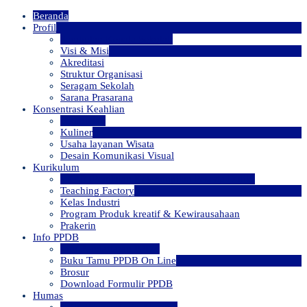
Beranda
Profil
Sambutan Kepala Sekolah
Visi & Misi
Akreditasi
Struktur Organisasi
Seragam Sekolah
Sarana Prasarana
Konsentrasi Keahlian
Perhotelan
Kuliner
Usaha layanan Wisata
Desain Komunikasi Visual
Kurikulum
PKPD (Penilaian Keterampilan Peserta Didik)
Teaching Factory
Kelas Industri
Program Produk kreatif & Kewirausahaan
Prakerin
Info PPDB
Info Pendaftaran PPDB
Buku Tamu PPDB On Line
Brosur
Download Formulir PPDB
Humas