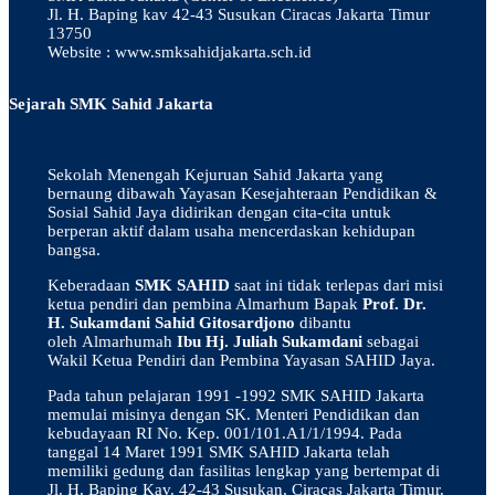
Jl. H. Baping kav 42-43 Susukan Ciracas Jakarta Timur
13750
Website : www.smksahidjakarta.sch.id
Sejarah SMK Sahid Jakarta
Sekolah Menengah Kejuruan Sahid Jakarta yang
bernaung dibawah Yayasan Kesejahteraan Pendidikan &
Sosial Sahid Jaya didirikan dengan cita-cita untuk
berperan aktif dalam usaha mencerdaskan kehidupan
bangsa.
Keberadaan
SMK SAHID
saat ini tidak terlepas dari misi
ketua pendiri dan pembina Almarhum Bapak
Prof. Dr.
H. Sukamdani Sahid Gitosardjono
dibantu
oleh Almarhumah
Ibu Hj. Juliah Sukamdani
sebagai
Wakil Ketua Pendiri dan Pembina Yayasan SAHID Jaya.
Pada tahun pelajaran 1991 -1992 SMK SAHID Jakarta
memulai misinya dengan SK. Menteri Pendidikan dan
kebudayaan RI No. Kep. 001/101.A1/1/1994. Pada
tanggal 14 Maret 1991 SMK SAHID Jakarta telah
memiliki gedung dan fasilitas lengkap yang bertempat di
Jl. H. Baping Kav. 42-43 Susukan, Ciracas Jakarta Timur.