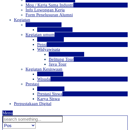
BKK (Bursa Kerja Khusus)
Mou / Kerja Sama Industri
Info Lowongan Kerja
Form Penelusuran Alumni
Kegiatan
Kegiatan Akademik
Kunjungan Industri
Kegiatan umum
Benchmarking
Pensi
Widyawisata
Jawa Bali Overland
Belitung Tour
Java Tour
Kegiatan Kesiswaan
Ektrakurikuler
Wisuda
Prestasi
Alumni Sukses
Prestasi Siswa
Karya Siswa
Perpustakaan Digital
Menu