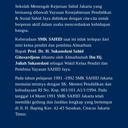
Sekolah Menengah Kejuruan Sahid Jakarta yang
bernaung dibawah Yayasan Kesejahteraan Pendidikan
& Sosial Sahid Jaya didirikan dengan cita-cita untuk
berperan aktif dalam usaha mencerdaskan kehidupan
bangsa.
Keberadaan
SMK SAHID
saat ini tidak terlepas dari
misi ketua pendiri dan pembina Almarhum
Bapak
Prof. Dr. H. Sukamdani Sahid
Gitosardjono
dibantu oleh Almarhumah
Ibu Hj.
Juliah Sukamdani
sebagai Wakil Ketua Pendiri dan
Pembina Yayasan SAHID Jaya.
Pada tahun pelajaran 1991 -1992 SMK SAHID Jakarta
memulai misinya dengan SK. Menteri Pendidikan dan
kebudayaan RI No. Kep. 001/101.A1/1/1994. Pada
tanggal 14 Maret 1991 SMK SAHID Jakarta telah
memiliki gedung dan fasilitas lengkap yang bertempat
di Jl. H. Baping Kav. 42-43 Susukan, Ciracas Jakarta
Timur.