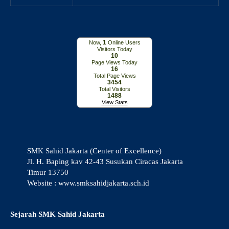
1
Now,
Online Users
Visitors Today
10
Page Views Today
16
Total Page Views
3454
Total Visitors
1488
View Stats
SMK Sahid Jakarta (Center of Excellence)
Jl. H. Baping kav 42-43 Susukan Ciracas Jakarta
Timur 13750
Website : www.smksahidjakarta.sch.id
Sejarah SMK Sahid Jakarta