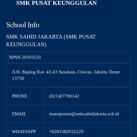
SMK PUSAT KEUNGGULAN
School Info
SMK SAHID JAKARTA (SMK PUSAT
KEUNGGULAN)
NPSN
20103531
Jl.H. Baping Kav 42-43 Susukan, Ciracas, Jakarta Timur
13750
PHONE
(021)87790142
EMAIL
manajemen@smksahidjakarta.sch.id
WHATSAPP
+6281382032229