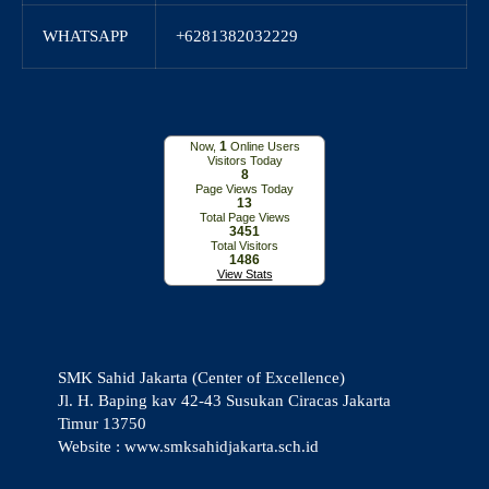
WHATSAPP
+6281382032229
1
Now,
Online Users
Visitors Today
8
Page Views Today
13
Total Page Views
3451
Total Visitors
1486
View Stats
SMK Sahid Jakarta (Center of Excellence)
Jl. H. Baping kav 42-43 Susukan Ciracas Jakarta
Timur 13750
Website : www.smksahidjakarta.sch.id