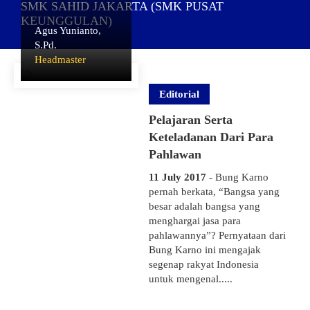
SMK SAHID JAKARTA (SMK PUSAT
KEUNGGULAN)
Agus Yunianto,
S.Pd.
Headmaster
Editorial
Pelajaran Serta
Keteladanan Dari Para
Pahlawan
11 July 2017
- Bung Karno
pernah berkata, “Bangsa yang
besar adalah bangsa yang
menghargai jasa para
pahlawannya”? Pernyataan dari
Bung Karno ini mengajak
segenap rakyat Indonesia
untuk mengenal.....
26 April 2026