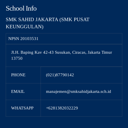
School Info
SMK SAHID JAKARTA (SMK PUSAT
KEUNGGULAN)
NPSN
20103531
Jl.H. Baping Kav 42-43 Susukan, Ciracas, Jakarta Timur
13750
PHONE
(021)87790142
EMAIL
manajemen@smksahidjakarta.sch.id
WHATSAPP
+6281382032229