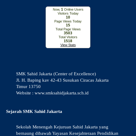
1
Now,
Online Users
Visitors Today
10
Page Views Today
15
Total Page Views
3503
Total Visitors
1518
View Stats
SMK Sahid Jakarta (Center of Excellence)
Jl. H. Baping kav 42-43 Susukan Ciracas Jakarta
Timur 13750
Website : www.smksahidjakarta.sch.id
Sejarah SMK Sahid Jakarta
Sekolah Menengah Kejuruan Sahid Jakarta yang
bernaung dibawah Yayasan Kesejahteraan Pendidikan