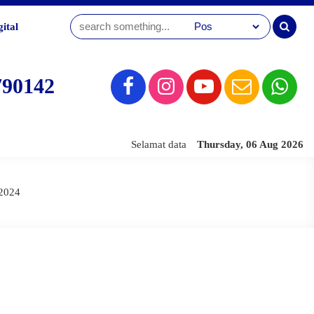
ital
790142
Selamat datang di Website SMK Sahid Jak
Thursday, 06 Aug 2026
2024