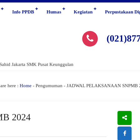
Info PPDB
Humas
Kegiatan
Perpustakaan Dig
(021)87
ahid Jakarta SMK Pusat Keunggulan
are here :
Home
-
Pengumuman
- JADWAL PELAKSANAAN SNPMB 
B 2024