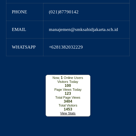
PHONE
(021)87790142
EMAIL
manajemen@smksahidjakarta.sch.id
WHATSAPP
+6281382032229
1
Now,
Online Users
Visitors Today
100
Page Views Today
123
Total Page Views
3404
Total Visitors
1453
View Stats