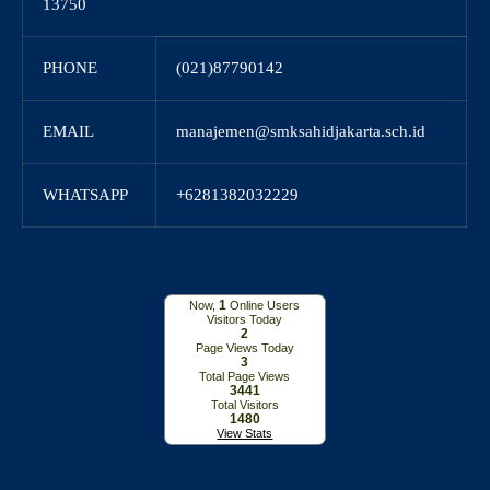
13750
PHONE
(021)87790142
EMAIL
manajemen@smksahidjakarta.sch.id
WHATSAPP
+6281382032229
1
Now,
Online Users
Visitors Today
2
Page Views Today
3
Total Page Views
3441
Total Visitors
1480
View Stats