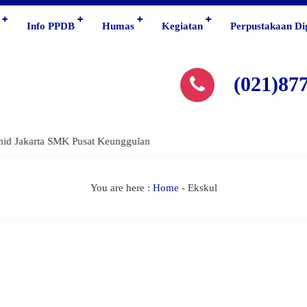
Info PPDB
Humas
Kegiatan
Perpustakaan Dig
(021)87
d Jakarta SMK Pusat Keunggulan
You are here :
Home
-
Ekskul