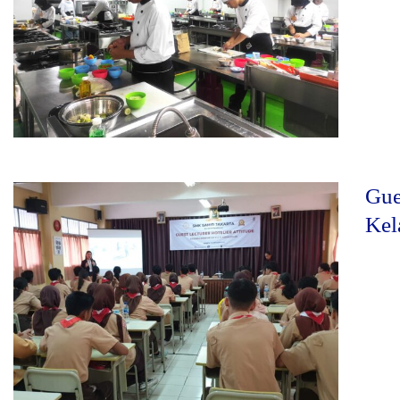
Gue
Kel