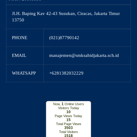
Jl.H. Baping Kav 42-43 Susukan, Ciracas, Jakarta Timur
13750
PHONE
(021)87790142
EMAIL
manajemen@smksahidjakarta.sch.id
WHATSAPP
+6281382032229
1
Now,
Online Users
Visitors Today
10
Page Views Today
15
Total Page Views
3503
Total Visitors
1518